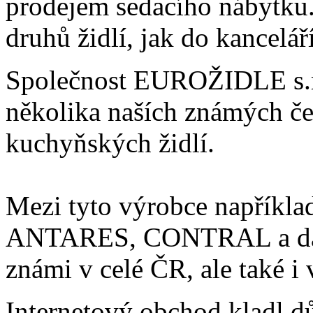
prodejem sedacího nábytku.
druhů židlí, jak do kancelář
Společnost
EUROŽIDLE s.r
několika naších známých če
kuchyňských židlí.
Mezi tyto výrobce napříkla
ANTARES, CONTRAL a další
známi v celé ČR, ale také i 
Internetový obchod kladl dů