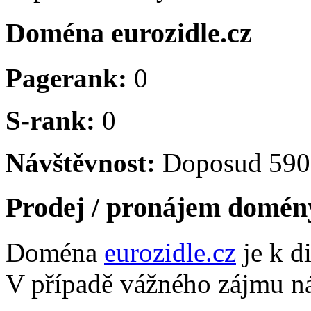
Doména eurozidle.cz
Pagerank:
0
S-rank:
0
Návštěvnost:
Doposud 5903
Prodej / pronájem domén
Doména
eurozidle.cz
je k d
V případě vážného zájmu ná