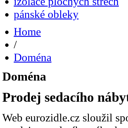
izolace plochých střech
pánské obleky
Home
/
Doména
Doména
Prodej sedacího náby
Web eurozidle.cz sloužil spo